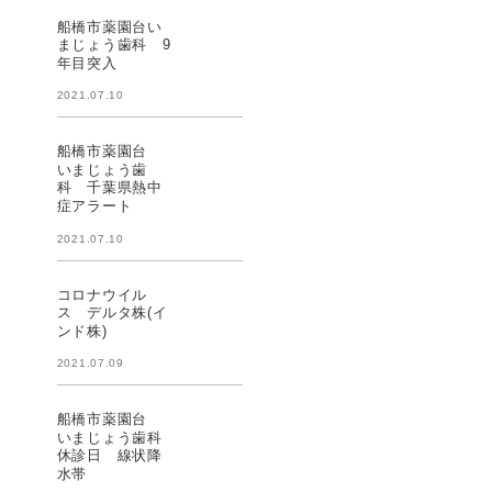
船橋市薬園台い
まじょう歯科 9
年目突入
2021.07.10
船橋市薬園台
いまじょう歯
科 千葉県熱中
症アラート
2021.07.10
コロナウイル
ス デルタ株(イ
ンド株)
2021.07.09
船橋市薬園台
いまじょう歯科
休診日 線状降
水帯